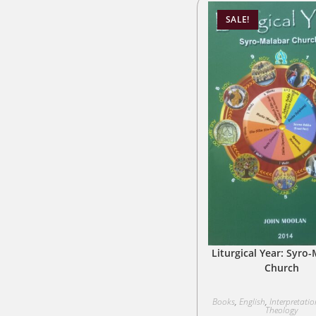
SALE!
Liturgical Year: Syro
Church
Books
,
English
,
Interpretati
Theology