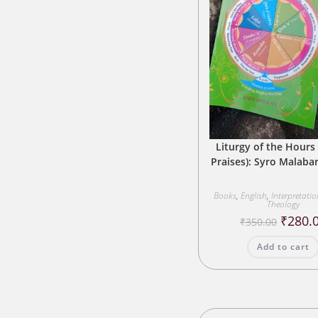
Liturgy of the Hours 
Praises): Syro Malaba
Books
,
English
,
Interpretati
Theology
Origina
₹
280.
₹
350.00
price
was:
Add to cart
₹350.00