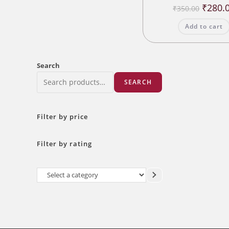
Origina
₹
280.
₹
350.00
price
was:
Add to cart
₹350.00
Search
SEARCH
Filter by price
Filter by rating
Select
a
category