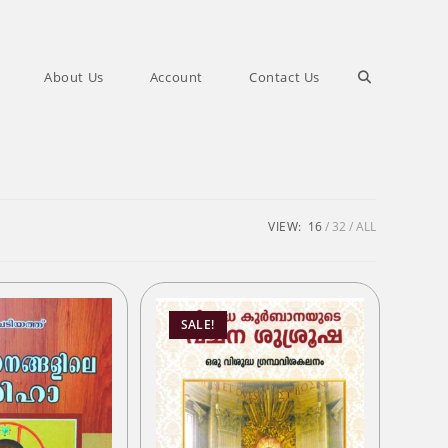
Toggle
About Us
Account
Contact Us
website
search
VIEW:
16
32
ALL
SALE!