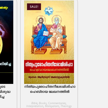
SALE!
ുടെ
നിത്യപുരോഹിതനീശോമിശിഹാ
ിശുദ്ധ
ഹെബ്രായ ലേഖനത്തിൽ
ച്ച
Bible
,
Books
,
Commentaries
,
Interpretation
,
Malayalam
,
Theology