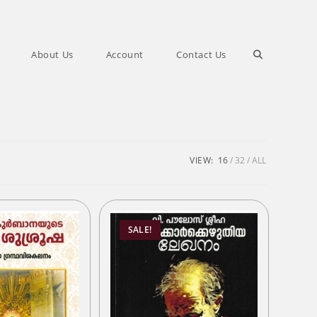
Toggle
About Us
Account
Contact Us
website
search
VIEW:
16
32
ALL
SALE!