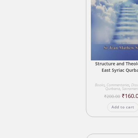
Structure and Theol
East Syriac Qurb
Books
,
Commentaries
,
Diss
Qurbana
,
Sacramen
Origina
₹
160.
₹
200.00
price
was:
Add to cart
₹200.00