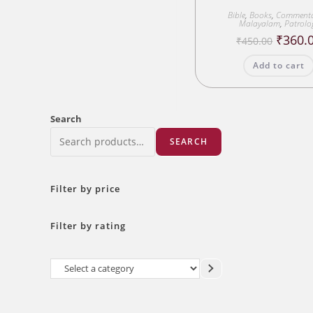
Bible
,
Books
,
Commenta
Malayalam
,
Patrolo
Origina
₹
360.
₹
450.00
price
was:
Add to cart
₹450.00
Search
SEARCH
Filter by price
Filter by rating
Select
a
category