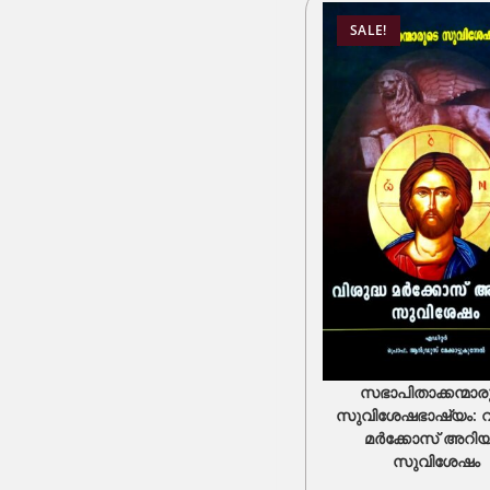
SALE!
സഭാപിതാക്കന്മാര
സുവിശേഷഭാഷ്യം: വ
മർക്കോസ് അറിയി
സുവിശേഷം